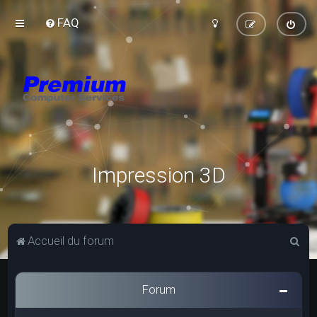
FAQ
Impression 3D
R
Accueil du forum
e
c
Forum
h