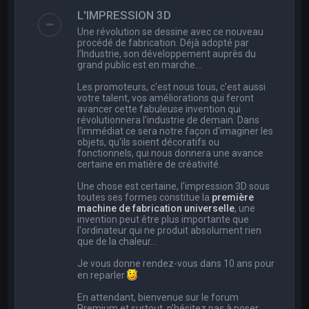
e
L'IMPRESSION 3D
r
Une révolution se dessine avec ce nouveau
c
procédé de fabrication. Déjà adopté par
l’Industrie, son développement auprès du
h
grand public est en marche…
e
Les promoteurs, c'est nous tous, c'est aussi
r
votre talent, vos améliorations qui feront
avancer cette fabuleuse invention qui
révolutionnera l'industrie de demain. Dans
l'immédiat ce sera notre façon d'imaginer les
objets, qu'ils soient décoratifs ou
fonctionnels, qui nous donnera une avance
certaine en matière de créativité.
Une chose est certaine, l'impression 3D sous
toutes ses formes constitue la
première
machine de fabrication universelle
, une
invention peut être plus importante que
l'ordinateur qui ne produit absolument rien
que de la chaleur...
Je vous donne rendez-vous dans 10 ans pour
en reparler
En attendant, bienvenue sur le forum
Premium et surtout, n'hésitez pas à poser