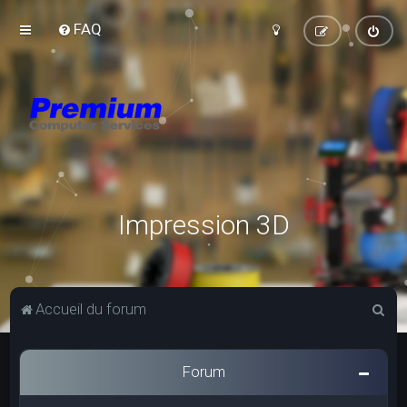
FAQ
Impression 3D
R
Accueil du forum
e
c
Forum
h