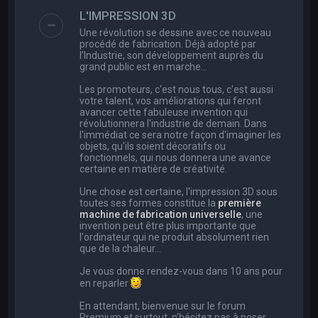
e
L'IMPRESSION 3D
r
Une révolution se dessine avec ce nouveau
c
procédé de fabrication. Déjà adopté par
l’Industrie, son développement auprès du
h
grand public est en marche…
e
Les promoteurs, c'est nous tous, c'est aussi
r
votre talent, vos améliorations qui feront
avancer cette fabuleuse invention qui
révolutionnera l'industrie de demain. Dans
l'immédiat ce sera notre façon d'imaginer les
objets, qu'ils soient décoratifs ou
fonctionnels, qui nous donnera une avance
certaine en matière de créativité.
Une chose est certaine, l'impression 3D sous
toutes ses formes constitue la
première
machine de fabrication universelle
, une
invention peut être plus importante que
l'ordinateur qui ne produit absolument rien
que de la chaleur...
Je vous donne rendez-vous dans 10 ans pour
en reparler
En attendant, bienvenue sur le forum
Premium et surtout, n'hésitez pas à poser