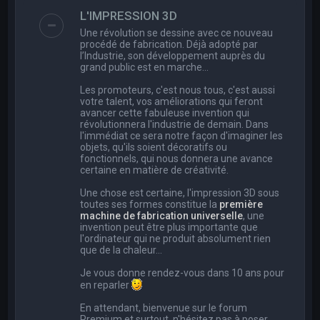
e
L'IMPRESSION 3D
r
Une révolution se dessine avec ce nouveau
c
procédé de fabrication. Déjà adopté par
l’Industrie, son développement auprès du
h
grand public est en marche…
e
Les promoteurs, c'est nous tous, c'est aussi
r
votre talent, vos améliorations qui feront
avancer cette fabuleuse invention qui
révolutionnera l'industrie de demain. Dans
l'immédiat ce sera notre façon d'imaginer les
objets, qu'ils soient décoratifs ou
fonctionnels, qui nous donnera une avance
certaine en matière de créativité.
Une chose est certaine, l'impression 3D sous
toutes ses formes constitue la
première
machine de fabrication universelle
, une
invention peut être plus importante que
l'ordinateur qui ne produit absolument rien
que de la chaleur...
Je vous donne rendez-vous dans 10 ans pour
en reparler
En attendant, bienvenue sur le forum
Premium et surtout, n'hésitez pas à poser