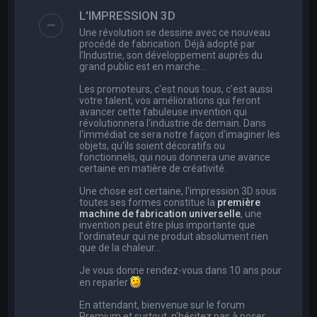
e
L'IMPRESSION 3D
r
Une révolution se dessine avec ce nouveau
c
procédé de fabrication. Déjà adopté par
l’Industrie, son développement auprès du
h
grand public est en marche…
e
Les promoteurs, c'est nous tous, c'est aussi
r
votre talent, vos améliorations qui feront
avancer cette fabuleuse invention qui
révolutionnera l'industrie de demain. Dans
l'immédiat ce sera notre façon d'imaginer les
objets, qu'ils soient décoratifs ou
fonctionnels, qui nous donnera une avance
certaine en matière de créativité.
Une chose est certaine, l'impression 3D sous
toutes ses formes constitue la
première
machine de fabrication universelle
, une
invention peut être plus importante que
l'ordinateur qui ne produit absolument rien
que de la chaleur...
Je vous donne rendez-vous dans 10 ans pour
en reparler
En attendant, bienvenue sur le forum
Premium et surtout, n'hésitez pas à poser