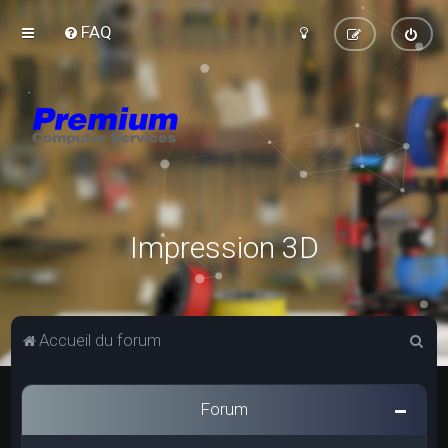
FAQ
Impression 3D
R
Accueil du forum
e
c
Forum
h