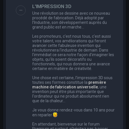
e
L'IMPRESSION 3D
r
Une révolution se dessine avec ce nouveau
c
procédé de fabrication. Déjà adopté par
l’Industrie, son développement auprès du
h
grand public est en marche…
e
Les promoteurs, c'est nous tous, c'est aussi
r
votre talent, vos améliorations qui feront
avancer cette fabuleuse invention qui
révolutionnera l'industrie de demain. Dans
l'immédiat ce sera notre façon d'imaginer les
objets, qu'ils soient décoratifs ou
fonctionnels, qui nous donnera une avance
certaine en matière de créativité.
Une chose est certaine, l'impression 3D sous
toutes ses formes constitue la
première
machine de fabrication universelle
, une
invention peut être plus importante que
l'ordinateur qui ne produit absolument rien
que de la chaleur...
Je vous donne rendez-vous dans 10 ans pour
en reparler
En attendant, bienvenue sur le forum
Premium et surtout, n'hésitez pas à poser