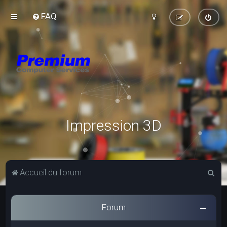
FAQ
Impression 3D
R
Accueil du forum
e
c
Forum
h