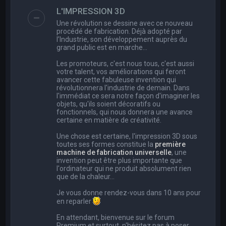
e
L'IMPRESSION 3D
r
Une révolution se dessine avec ce nouveau
c
procédé de fabrication. Déjà adopté par
l’Industrie, son développement auprès du
h
grand public est en marche…
e
Les promoteurs, c'est nous tous, c'est aussi
r
votre talent, vos améliorations qui feront
avancer cette fabuleuse invention qui
révolutionnera l'industrie de demain. Dans
l'immédiat ce sera notre façon d'imaginer les
objets, qu'ils soient décoratifs ou
fonctionnels, qui nous donnera une avance
certaine en matière de créativité.
Une chose est certaine, l'impression 3D sous
toutes ses formes constitue la
première
machine de fabrication universelle
, une
invention peut être plus importante que
l'ordinateur qui ne produit absolument rien
que de la chaleur...
Je vous donne rendez-vous dans 10 ans pour
en reparler
En attendant, bienvenue sur le forum
Premium et surtout, n'hésitez pas à poser