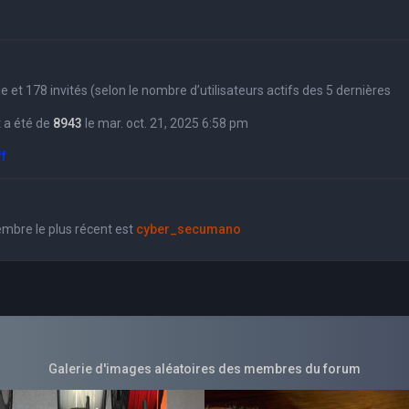
sible et 178 invités (selon le nombre d’utilisateurs actifs des 5 dernières
 a été de
8943
le mar. oct. 21, 2025 6:58 pm
ff
bre le plus récent est
cyber_secumano
Galerie d'images aléatoires des membres du forum