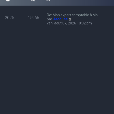
Re: Mon expert comptable à Mo…
2025
15966
C
par
Jacques
o
ven. août 07, 2026 10:32 pm
n
s
u
l
t
e
r
l
e
d
e
r
n
i
e
r
m
e
s
s
a
g