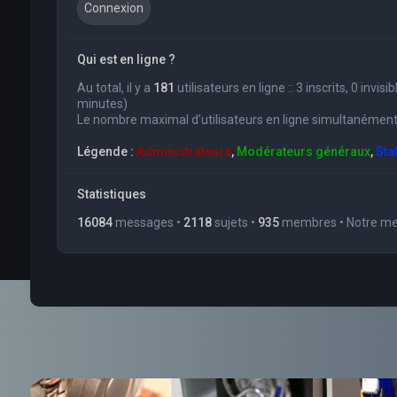
Qui est en ligne ?
Au total, il y a
181
utilisateurs en ligne :: 3 inscrits, 0 invi
minutes)
Le nombre maximal d’utilisateurs en ligne simultanément
Légende :
Administrateurs
,
Modérateurs généraux
,
Sta
Statistiques
16084
messages •
2118
sujets •
935
membres • Notre mem