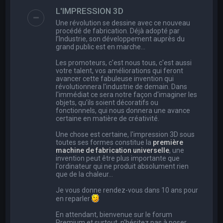
e
L'IMPRESSION 3D
r
Une révolution se dessine avec ce nouveau
c
procédé de fabrication. Déjà adopté par
l’Industrie, son développement auprès du
h
grand public est en marche…
e
Les promoteurs, c'est nous tous, c'est aussi
r
votre talent, vos améliorations qui feront
avancer cette fabuleuse invention qui
révolutionnera l'industrie de demain. Dans
l'immédiat ce sera notre façon d'imaginer les
objets, qu'ils soient décoratifs ou
fonctionnels, qui nous donnera une avance
certaine en matière de créativité.
Une chose est certaine, l'impression 3D sous
toutes ses formes constitue la
première
machine de fabrication universelle
, une
invention peut être plus importante que
l'ordinateur qui ne produit absolument rien
que de la chaleur...
Je vous donne rendez-vous dans 10 ans pour
en reparler
En attendant, bienvenue sur le forum
Premium et surtout, n'hésitez pas à poser