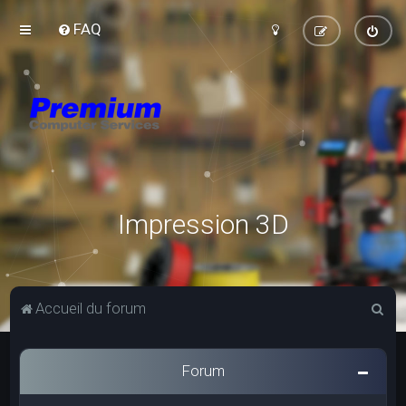
FAQ
Impression 3D
R
Accueil du forum
e
c
Forum
h