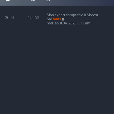
Mon expert comptable à Morest…
2024
15963
C
par
Ianis
o
mar. août 04, 2026 6:33 am
n
s
u
l
t
e
r
l
e
d
e
r
n
i
e
r
m
e
s
s
a
g