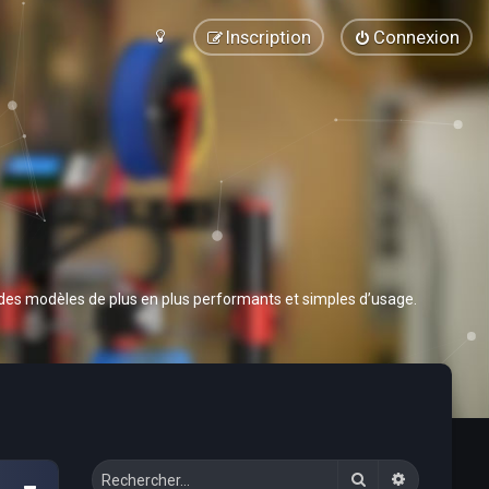
Inscription
Connexion
 des modèles de plus en plus performants et simples d’usage.
Rechercher
Recherche 