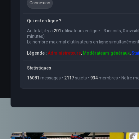
Qui est en ligne ?
Au total, il y a
201
utilisateurs en ligne :: 3 inscrits, 0 invi
minutes)
Le nombre maximal d’utilisateurs en ligne simultanément
Légende :
Administrateurs
,
Modérateurs généraux
,
Sta
Statistiques
16081
messages •
2117
sujets •
934
membres • Notre mem