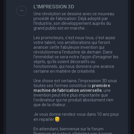
e
L'IMPRESSION 3D
r
Une révolution se dessine avec ce nouveau
c
procédé de fabrication. Déjà adopté par
l’Industrie, son développement auprès du
h
grand public est en marche…
e
Les promoteurs, c'est nous tous, c'est aussi
r
votre talent, vos améliorations qui feront
avancer cette fabuleuse invention qui
révolutionnera l'industrie de demain. Dans
l'immédiat ce sera notre façon d'imaginer les
objets, qu'ils soient décoratifs ou
fonctionnels, qui nous donnera une avance
certaine en matière de créativité.
Une chose est certaine, l'impression 3D sous
toutes ses formes constitue la
première
machine de fabrication universelle
, une
invention peut être plus importante que
l'ordinateur qui ne produit absolument rien
que de la chaleur...
Je vous donne rendez-vous dans 10 ans pour
en reparler
En attendant, bienvenue sur le forum
Premium et surtout, n'hésitez pas à poser