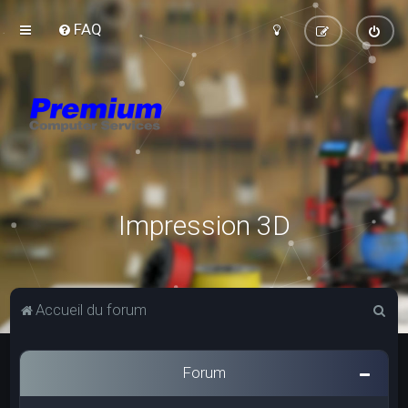
FAQ
Impression 3D
R
Accueil du forum
e
c
Forum
h