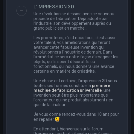
e
L'IMPRESSION 3D
r
Une révolution se dessine avec ce nouveau
c
procédé de fabrication. Déjà adopté par
l’Industrie, son développement auprès du
h
grand public est en marche…
e
Les promoteurs, c'est nous tous, c'est aussi
r
votre talent, vos améliorations qui feront
avancer cette fabuleuse invention qui
révolutionnera l'industrie de demain. Dans
l'immédiat ce sera notre façon d'imaginer les
objets, qu'ils soient décoratifs ou
fonctionnels, qui nous donnera une avance
certaine en matière de créativité.
Une chose est certaine, l'impression 3D sous
toutes ses formes constitue la
première
machine de fabrication universelle
, une
invention peut être plus importante que
l'ordinateur qui ne produit absolument rien
que de la chaleur...
Je vous donne rendez-vous dans 10 ans pour
en reparler
En attendant, bienvenue sur le forum
Premium et surtout, n'hésitez pas à poser