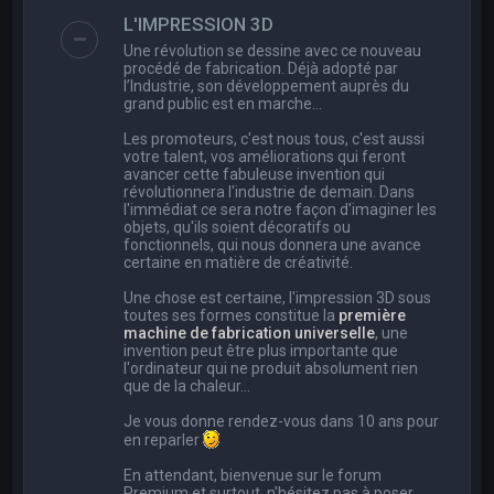
e
L'IMPRESSION 3D
r
Une révolution se dessine avec ce nouveau
c
procédé de fabrication. Déjà adopté par
l’Industrie, son développement auprès du
h
grand public est en marche…
e
Les promoteurs, c'est nous tous, c'est aussi
r
votre talent, vos améliorations qui feront
avancer cette fabuleuse invention qui
révolutionnera l'industrie de demain. Dans
l'immédiat ce sera notre façon d'imaginer les
objets, qu'ils soient décoratifs ou
fonctionnels, qui nous donnera une avance
certaine en matière de créativité.
Une chose est certaine, l'impression 3D sous
toutes ses formes constitue la
première
machine de fabrication universelle
, une
invention peut être plus importante que
l'ordinateur qui ne produit absolument rien
que de la chaleur...
Je vous donne rendez-vous dans 10 ans pour
en reparler
En attendant, bienvenue sur le forum
Premium et surtout, n'hésitez pas à poser