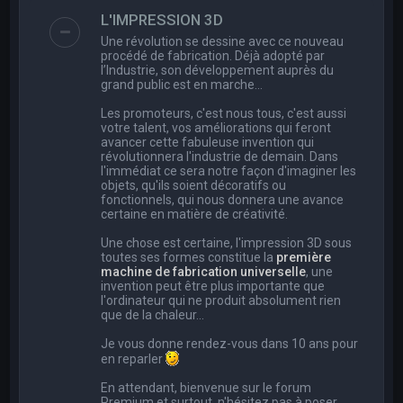
e
L'IMPRESSION 3D
r
Une révolution se dessine avec ce nouveau
c
procédé de fabrication. Déjà adopté par
l’Industrie, son développement auprès du
h
grand public est en marche…
e
Les promoteurs, c'est nous tous, c'est aussi
r
votre talent, vos améliorations qui feront
avancer cette fabuleuse invention qui
révolutionnera l'industrie de demain. Dans
l'immédiat ce sera notre façon d'imaginer les
objets, qu'ils soient décoratifs ou
fonctionnels, qui nous donnera une avance
certaine en matière de créativité.
Une chose est certaine, l'impression 3D sous
toutes ses formes constitue la
première
machine de fabrication universelle
, une
invention peut être plus importante que
l'ordinateur qui ne produit absolument rien
que de la chaleur...
Je vous donne rendez-vous dans 10 ans pour
en reparler
En attendant, bienvenue sur le forum
Premium et surtout, n'hésitez pas à poser