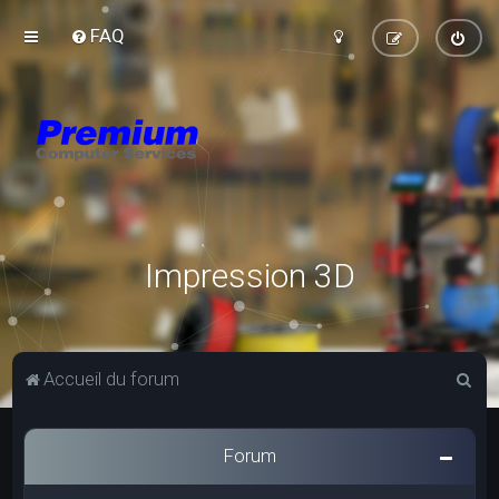
FAQ
Impression 3D
R
Accueil du forum
e
c
Forum
h