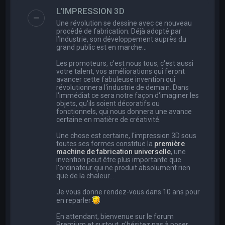
e
L'IMPRESSION 3D
r
Une révolution se dessine avec ce nouveau
c
procédé de fabrication. Déjà adopté par
l’Industrie, son développement auprès du
h
grand public est en marche…
e
Les promoteurs, c'est nous tous, c'est aussi
r
votre talent, vos améliorations qui feront
avancer cette fabuleuse invention qui
révolutionnera l'industrie de demain. Dans
l'immédiat ce sera notre façon d'imaginer les
objets, qu'ils soient décoratifs ou
fonctionnels, qui nous donnera une avance
certaine en matière de créativité.
Une chose est certaine, l'impression 3D sous
toutes ses formes constitue la
première
machine de fabrication universelle
, une
invention peut être plus importante que
l'ordinateur qui ne produit absolument rien
que de la chaleur...
Je vous donne rendez-vous dans 10 ans pour
en reparler
En attendant, bienvenue sur le forum
Premium et surtout, n'hésitez pas à poser