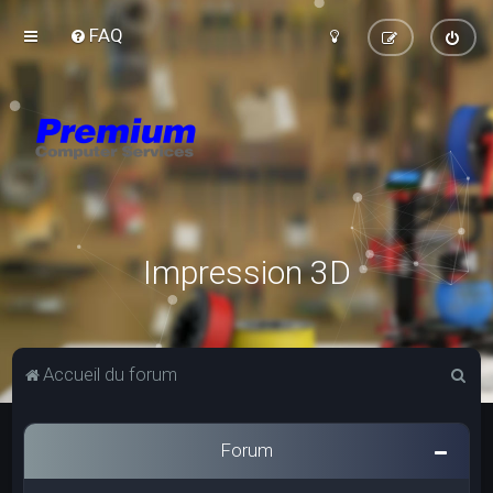
FAQ
Impression 3D
R
Accueil du forum
e
c
Forum
h