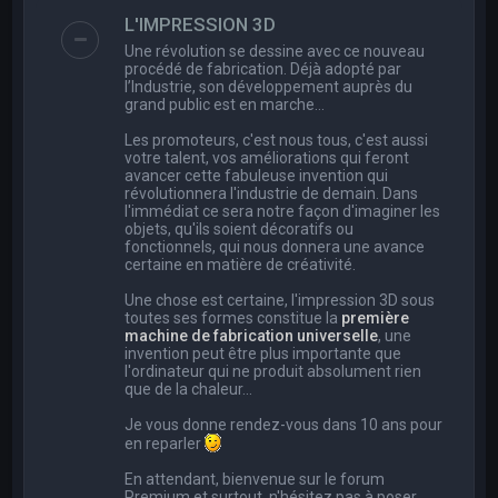
e
L'IMPRESSION 3D
r
Une révolution se dessine avec ce nouveau
c
procédé de fabrication. Déjà adopté par
l’Industrie, son développement auprès du
h
grand public est en marche…
e
Les promoteurs, c'est nous tous, c'est aussi
r
votre talent, vos améliorations qui feront
avancer cette fabuleuse invention qui
révolutionnera l'industrie de demain. Dans
l'immédiat ce sera notre façon d'imaginer les
objets, qu'ils soient décoratifs ou
fonctionnels, qui nous donnera une avance
certaine en matière de créativité.
Une chose est certaine, l'impression 3D sous
toutes ses formes constitue la
première
machine de fabrication universelle
, une
invention peut être plus importante que
l'ordinateur qui ne produit absolument rien
que de la chaleur...
Je vous donne rendez-vous dans 10 ans pour
en reparler
En attendant, bienvenue sur le forum
Premium et surtout, n'hésitez pas à poser