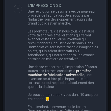
e
L'IMPRESSION 3D
r
Une révolution se dessine avec ce nouveau
c
procédé de fabrication. Déjà adopté par
l’Industrie, son développement auprès du
h
grand public est en marche…
e
Les promoteurs, c'est nous tous, c'est aussi
r
votre talent, vos améliorations qui feront
avancer cette fabuleuse invention qui
révolutionnera l'industrie de demain. Dans
l'immédiat ce sera notre façon d'imaginer les
objets, qu'ils soient décoratifs ou
fonctionnels, qui nous donnera une avance
certaine en matière de créativité.
Une chose est certaine, l'impression 3D sous
toutes ses formes constitue la
première
machine de fabrication universelle
, une
invention peut être plus importante que
l'ordinateur qui ne produit absolument rien
que de la chaleur...
Je vous donne rendez-vous dans 10 ans pour
en reparler
En attendant, bienvenue sur le forum
Premium et surtout, n'hésitez pas à poser