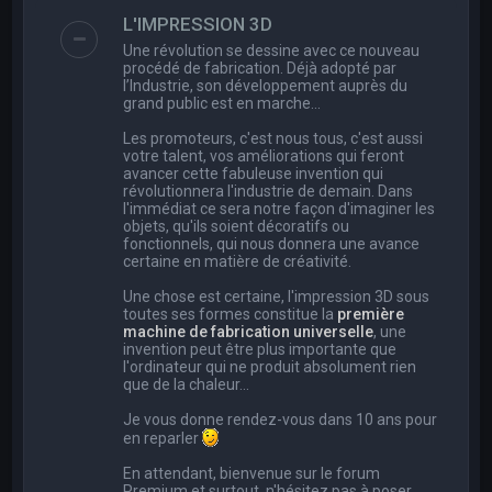
e
L'IMPRESSION 3D
r
Une révolution se dessine avec ce nouveau
c
procédé de fabrication. Déjà adopté par
l’Industrie, son développement auprès du
h
grand public est en marche…
e
Les promoteurs, c'est nous tous, c'est aussi
r
votre talent, vos améliorations qui feront
avancer cette fabuleuse invention qui
révolutionnera l'industrie de demain. Dans
l'immédiat ce sera notre façon d'imaginer les
objets, qu'ils soient décoratifs ou
fonctionnels, qui nous donnera une avance
certaine en matière de créativité.
Une chose est certaine, l'impression 3D sous
toutes ses formes constitue la
première
machine de fabrication universelle
, une
invention peut être plus importante que
l'ordinateur qui ne produit absolument rien
que de la chaleur...
Je vous donne rendez-vous dans 10 ans pour
en reparler
En attendant, bienvenue sur le forum
Premium et surtout, n'hésitez pas à poser