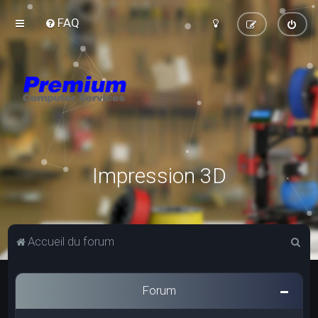
FAQ
Impression 3D
R
Accueil du forum
e
c
Forum
h