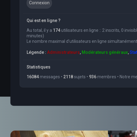
Qui est en ligne ?
Au total, il y a
174
utilisateurs en ligne :: 2 inscrits, 0 invi
minutes)
Le nombre maximal d’utilisateurs en ligne simultanément
Légende :
Administrateurs
,
Modérateurs généraux
,
Sta
Statistiques
16084
messages •
2118
sujets •
936
membres • Notre mem