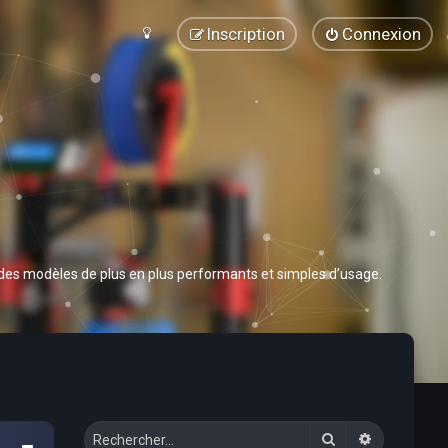
Inscription
Connexion
 des modèles de plus en plus performants et simples d’usage.
Rechercher
Recherche 