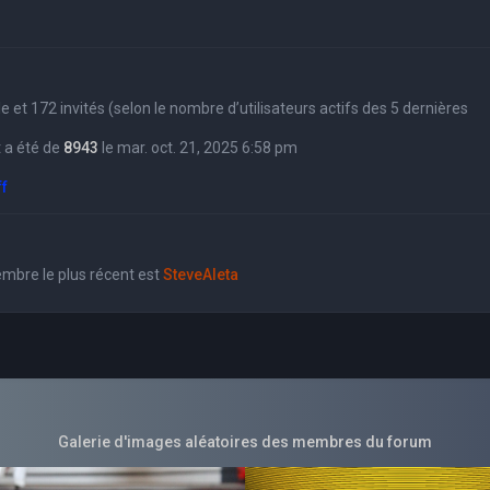
sible et 172 invités (selon le nombre d’utilisateurs actifs des 5 dernières
 a été de
8943
le mar. oct. 21, 2025 6:58 pm
ff
bre le plus récent est
SteveAleta
Galerie d'images aléatoires des membres du forum