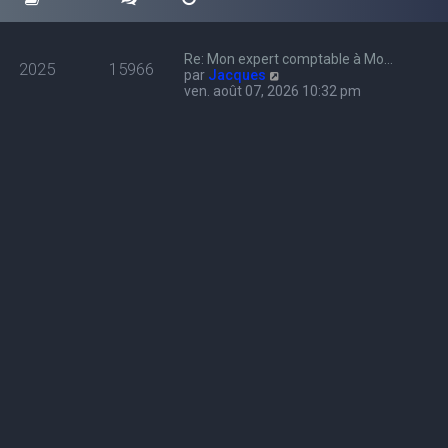
Re: Mon expert comptable à Mo…
2025
15966
C
par
Jacques
o
ven. août 07, 2026 10:32 pm
n
s
u
l
t
e
r
l
e
d
e
r
n
i
e
r
m
e
s
s
a
g