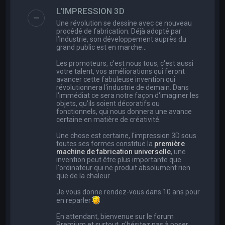
e
L'IMPRESSION 3D
r
Une révolution se dessine avec ce nouveau
c
procédé de fabrication. Déjà adopté par
l’Industrie, son développement auprès du
h
grand public est en marche…
e
Les promoteurs, c'est nous tous, c'est aussi
r
votre talent, vos améliorations qui feront
avancer cette fabuleuse invention qui
révolutionnera l'industrie de demain. Dans
l'immédiat ce sera notre façon d'imaginer les
objets, qu'ils soient décoratifs ou
fonctionnels, qui nous donnera une avance
certaine en matière de créativité.
Une chose est certaine, l'impression 3D sous
toutes ses formes constitue la
première
machine de fabrication universelle
, une
invention peut être plus importante que
l'ordinateur qui ne produit absolument rien
que de la chaleur...
Je vous donne rendez-vous dans 10 ans pour
en reparler
En attendant, bienvenue sur le forum
Premium et surtout, n'hésitez pas à poser