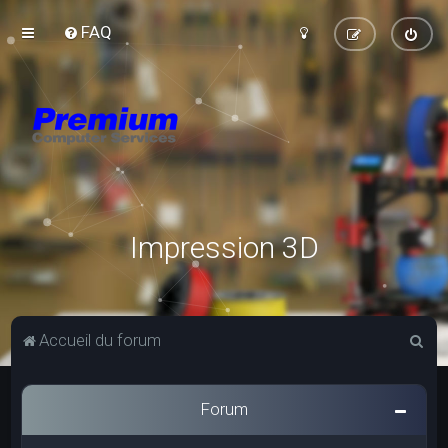
FAQ
Impression 3D
R
Accueil du forum
e
c
Forum
h