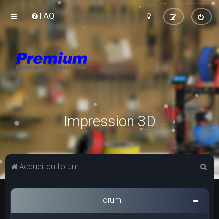
FAQ
Impression 3D
R
Accueil du forum
e
c
Forum
h