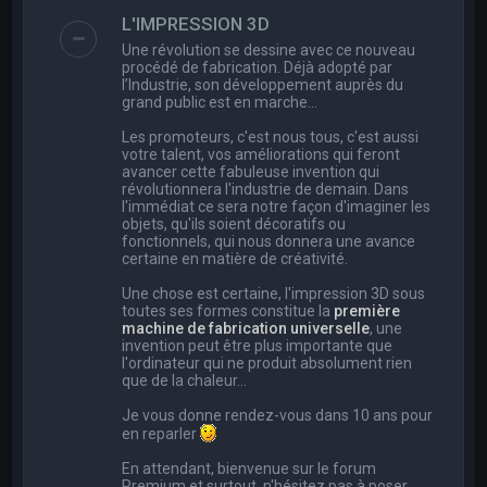
e
L'IMPRESSION 3D
r
Une révolution se dessine avec ce nouveau
c
procédé de fabrication. Déjà adopté par
l’Industrie, son développement auprès du
h
grand public est en marche…
e
Les promoteurs, c'est nous tous, c'est aussi
r
votre talent, vos améliorations qui feront
avancer cette fabuleuse invention qui
révolutionnera l'industrie de demain. Dans
l'immédiat ce sera notre façon d'imaginer les
objets, qu'ils soient décoratifs ou
fonctionnels, qui nous donnera une avance
certaine en matière de créativité.
Une chose est certaine, l'impression 3D sous
toutes ses formes constitue la
première
machine de fabrication universelle
, une
invention peut être plus importante que
l'ordinateur qui ne produit absolument rien
que de la chaleur...
Je vous donne rendez-vous dans 10 ans pour
en reparler
En attendant, bienvenue sur le forum
Premium et surtout, n'hésitez pas à poser