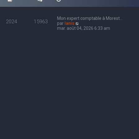
Mon expert comptable à Morest…
2024
15963
C
par
Ianis
o
mar. août 04, 2026 6:33 am
n
s
u
l
t
e
r
l
e
d
e
r
n
i
e
r
m
e
s
s
a
g