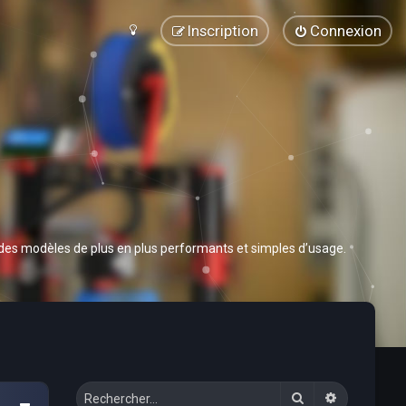
Inscription
Connexion
 des modèles de plus en plus performants et simples d’usage.
Rechercher
Recherche 