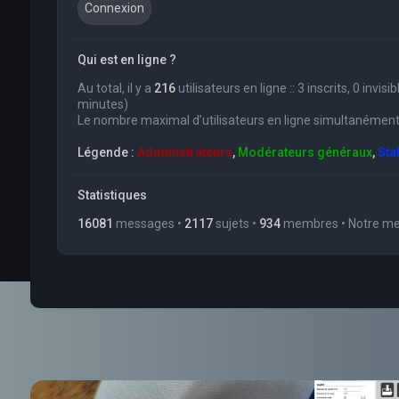
Qui est en ligne ?
Au total, il y a
216
utilisateurs en ligne :: 3 inscrits, 0 invi
minutes)
Le nombre maximal d’utilisateurs en ligne simultanément
Légende :
Administrateurs
,
Modérateurs généraux
,
Sta
Statistiques
16081
messages •
2117
sujets •
934
membres • Notre mem