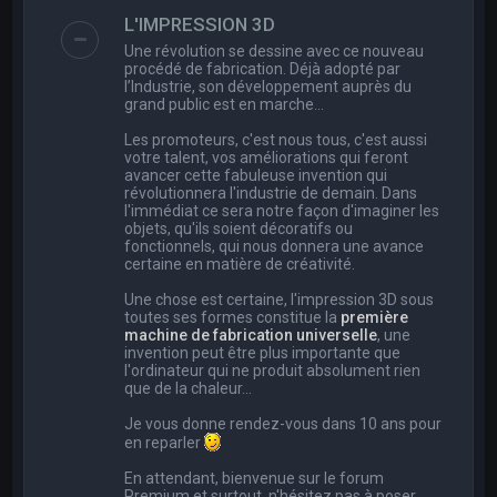
e
L'IMPRESSION 3D
r
Une révolution se dessine avec ce nouveau
c
procédé de fabrication. Déjà adopté par
l’Industrie, son développement auprès du
h
grand public est en marche…
e
Les promoteurs, c'est nous tous, c'est aussi
r
votre talent, vos améliorations qui feront
avancer cette fabuleuse invention qui
révolutionnera l'industrie de demain. Dans
l'immédiat ce sera notre façon d'imaginer les
objets, qu'ils soient décoratifs ou
fonctionnels, qui nous donnera une avance
certaine en matière de créativité.
Une chose est certaine, l'impression 3D sous
toutes ses formes constitue la
première
machine de fabrication universelle
, une
invention peut être plus importante que
l'ordinateur qui ne produit absolument rien
que de la chaleur...
Je vous donne rendez-vous dans 10 ans pour
en reparler
En attendant, bienvenue sur le forum
Premium et surtout, n'hésitez pas à poser