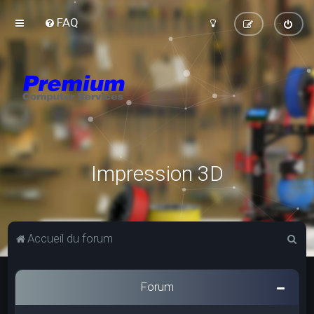
FAQ
Impression 3D
R
Accueil du forum
e
c
Forum
h