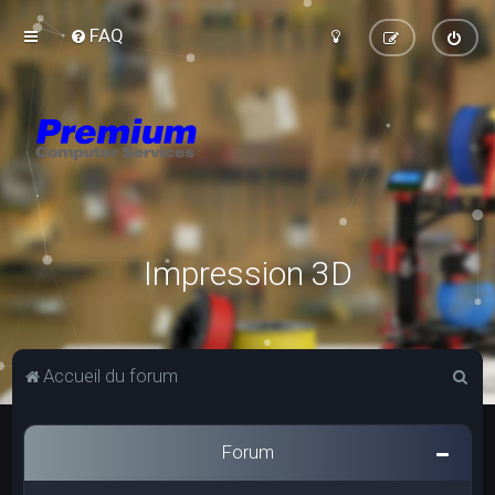
FAQ
Impression 3D
R
Accueil du forum
e
c
Forum
h