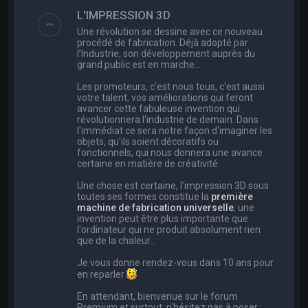
e
L'IMPRESSION 3D
r
Une révolution se dessine avec ce nouveau
c
procédé de fabrication. Déjà adopté par
l’Industrie, son développement auprès du
h
grand public est en marche…
e
Les promoteurs, c'est nous tous, c'est aussi
r
votre talent, vos améliorations qui feront
avancer cette fabuleuse invention qui
révolutionnera l'industrie de demain. Dans
l'immédiat ce sera notre façon d'imaginer les
objets, qu'ils soient décoratifs ou
fonctionnels, qui nous donnera une avance
certaine en matière de créativité.
Une chose est certaine, l'impression 3D sous
toutes ses formes constitue la
première
machine de fabrication universelle
, une
invention peut être plus importante que
l'ordinateur qui ne produit absolument rien
que de la chaleur...
Je vous donne rendez-vous dans 10 ans pour
en reparler
En attendant, bienvenue sur le forum
Premium et surtout, n'hésitez pas à poser