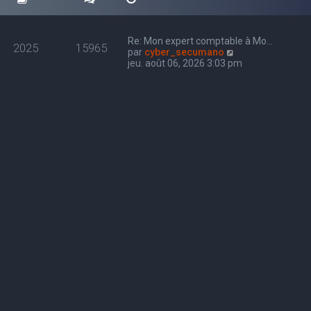
Re: Mon expert comptable à Mo…
2025
15965
C
par
cyber_secumano
o
jeu. août 06, 2026 3:03 pm
n
s
u
l
t
e
r
l
e
d
e
r
n
i
e
r
m
e
s
s
a
g