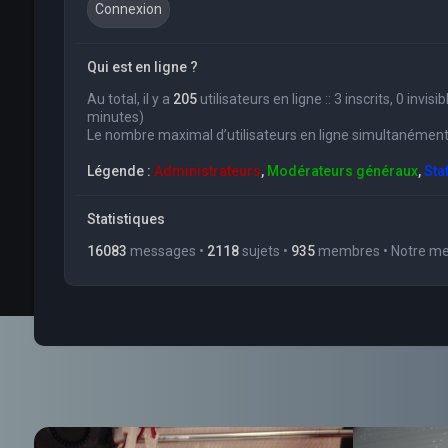
Qui est en ligne ?
Au total, il y a
205
utilisateurs en ligne :: 3 inscrits, 0 invi
minutes)
Le nombre maximal d’utilisateurs en ligne simultanément
Légende :
Administrateurs
,
Modérateurs généraux
,
Sta
Statistiques
16083
messages •
2118
sujets •
935
membres • Notre mem