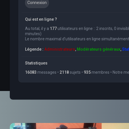
Qui est en ligne ?
Au total, il y a
177
utilisateurs en ligne :: 2 inscrits, 0 invi
minutes)
Le nombre maximal d’utilisateurs en ligne simultanément
Légende :
Administrateurs
,
Modérateurs généraux
,
Sta
Statistiques
16083
messages •
2118
sujets •
935
membres • Notre mem