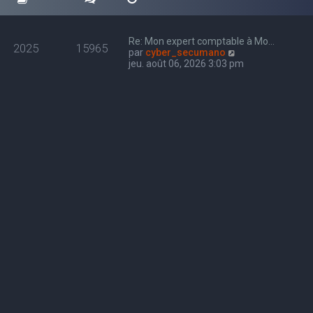
Re: Mon expert comptable à Mo…
2025
15965
C
par
cyber_secumano
o
jeu. août 06, 2026 3:03 pm
n
s
u
l
t
e
r
l
e
d
e
r
n
i
e
r
m
e
s
s
a
g