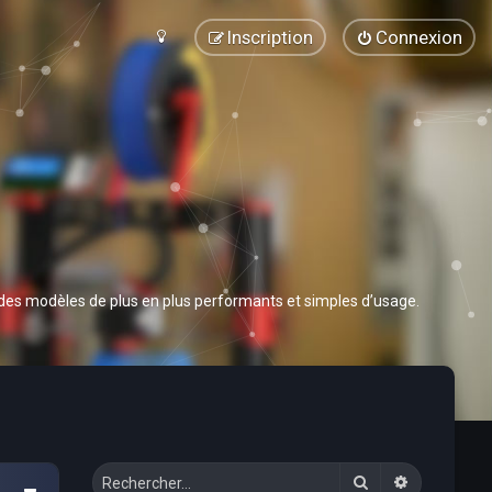
Inscription
Connexion
 des modèles de plus en plus performants et simples d’usage.
Rechercher
Recherche 