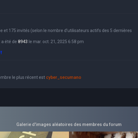
sible et 175 invités (selon le nombre d’utilisateurs actifs des 5 dernières
 a été de
8943
le mar. oct. 21, 2025 6:58 pm
ff
bre le plus récent est
cyber_secumano
Galerie d'images aléatoires des membres du forum