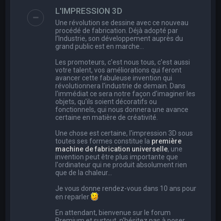
e
L'IMPRESSION 3D
r
Une révolution se dessine avec ce nouveau
c
procédé de fabrication. Déjà adopté par
l’Industrie, son développement auprès du
h
grand public est en marche…
e
Les promoteurs, c'est nous tous, c'est aussi
r
votre talent, vos améliorations qui feront
avancer cette fabuleuse invention qui
révolutionnera l'industrie de demain. Dans
l'immédiat ce sera notre façon d'imaginer les
objets, qu'ils soient décoratifs ou
fonctionnels, qui nous donnera une avance
certaine en matière de créativité.
Une chose est certaine, l'impression 3D sous
toutes ses formes constitue la
première
machine de fabrication universelle
, une
invention peut être plus importante que
l'ordinateur qui ne produit absolument rien
que de la chaleur...
Je vous donne rendez-vous dans 10 ans pour
en reparler
En attendant, bienvenue sur le forum
Premium et surtout, n'hésitez pas à poser