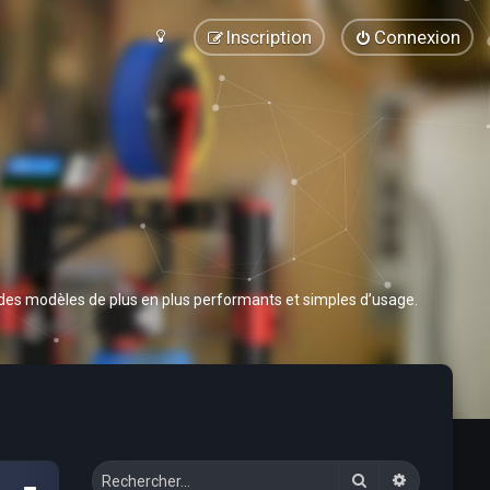
Inscription
Connexion
 des modèles de plus en plus performants et simples d’usage.
Rechercher
Recherche 