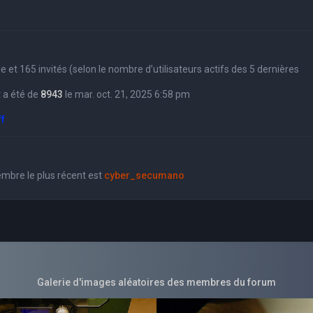
sible et 165 invités (selon le nombre d’utilisateurs actifs des 5 dernières
 a été de
8943
le mar. oct. 21, 2025 6:58 pm
ff
bre le plus récent est
cyber_secumano
Galerie d'images aléatoires des membres du forum