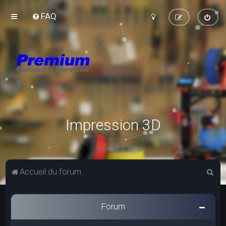
FAQ
Impression 3D
R
Accueil du forum
e
c
Forum
h