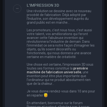
e
L'IMPRESSION 3D
r
Une révolution se dessine avec ce nouveau
c
procédé de fabrication. Déjà adopté par
l’Industrie, son développement auprès du
h
grand public est en marche…
e
Les promoteurs, c'est nous tous, c'est aussi
r
votre talent, vos améliorations qui feront
avancer cette fabuleuse invention qui
révolutionnera l'industrie de demain. Dans
l'immédiat ce sera notre façon d'imaginer les
objets, qu'ils soient décoratifs ou
fonctionnels, qui nous donnera une avance
certaine en matière de créativité.
Une chose est certaine, l'impression 3D sous
toutes ses formes constitue la
première
machine de fabrication universelle
, une
invention peut être plus importante que
l'ordinateur qui ne produit absolument rien
que de la chaleur...
Je vous donne rendez-vous dans 10 ans pour
en reparler
En attendant, bienvenue sur le forum
Premium et surtout, n'hésitez pas à poser