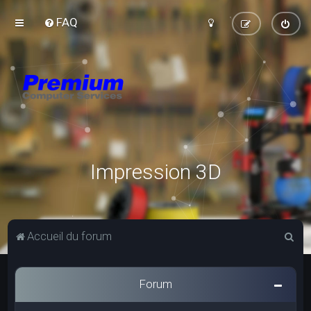
FAQ
Impression 3D
R
Accueil du forum
e
c
Forum
h