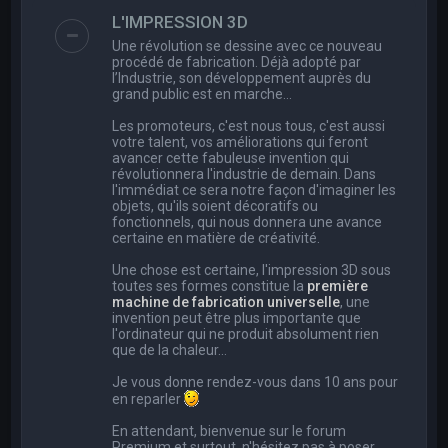
e
L'IMPRESSION 3D
r
Une révolution se dessine avec ce nouveau
c
procédé de fabrication. Déjà adopté par
l’Industrie, son développement auprès du
h
grand public est en marche…
e
Les promoteurs, c'est nous tous, c'est aussi
r
votre talent, vos améliorations qui feront
avancer cette fabuleuse invention qui
révolutionnera l'industrie de demain. Dans
l'immédiat ce sera notre façon d'imaginer les
objets, qu'ils soient décoratifs ou
fonctionnels, qui nous donnera une avance
certaine en matière de créativité.
Une chose est certaine, l'impression 3D sous
toutes ses formes constitue la
première
machine de fabrication universelle
, une
invention peut être plus importante que
l'ordinateur qui ne produit absolument rien
que de la chaleur...
Je vous donne rendez-vous dans 10 ans pour
en reparler
En attendant, bienvenue sur le forum
Premium et surtout, n'hésitez pas à poser