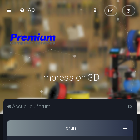
FAQ
Impression 3D
R
Accueil du forum
e
c
Forum
h