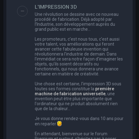
e
L'IMPRESSION 3D
r
Une révolution se dessine avec ce nouveau
c
procédé de fabrication. Déjà adopté par
l’Industrie, son développement auprès du
h
grand public est en marche…
e
Les promoteurs, c'est nous tous, c'est aussi
r
votre talent, vos améliorations qui feront
avancer cette fabuleuse invention qui
révolutionnera l'industrie de demain. Dans
l'immédiat ce sera notre façon d'imaginer les
objets, qu'ils soient décoratifs ou
fonctionnels, qui nous donnera une avance
certaine en matière de créativité.
Une chose est certaine, l'impression 3D sous
toutes ses formes constitue la
première
machine de fabrication universelle
, une
invention peut être plus importante que
l'ordinateur qui ne produit absolument rien
que de la chaleur...
Je vous donne rendez-vous dans 10 ans pour
en reparler
En attendant, bienvenue sur le forum
Premium et surtout, n'hésitez pas à poser