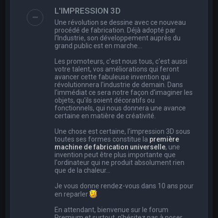
e
L'IMPRESSION 3D
r
Une révolution se dessine avec ce nouveau
c
procédé de fabrication. Déjà adopté par
l’Industrie, son développement auprès du
h
grand public est en marche…
e
Les promoteurs, c'est nous tous, c'est aussi
r
votre talent, vos améliorations qui feront
avancer cette fabuleuse invention qui
révolutionnera l'industrie de demain. Dans
l'immédiat ce sera notre façon d'imaginer les
objets, qu'ils soient décoratifs ou
fonctionnels, qui nous donnera une avance
certaine en matière de créativité.
Une chose est certaine, l'impression 3D sous
toutes ses formes constitue la
première
machine de fabrication universelle
, une
invention peut être plus importante que
l'ordinateur qui ne produit absolument rien
que de la chaleur...
Je vous donne rendez-vous dans 10 ans pour
en reparler
En attendant, bienvenue sur le forum
Premium et surtout, n'hésitez pas à poser