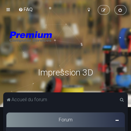
FAQ
Impression 3D
R
Accueil du forum
e
c
Forum
h