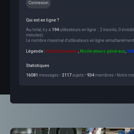
Qui est en ligne ?
Au total, il y a
194
utilisateurs en ligne :: 2 inscrits, 0 invi
minutes)
Le nombre maximal d’utilisateurs en ligne simultanément
Légende :
Administrateurs
,
Modérateurs généraux
,
Sta
Statistiques
16081
messages •
2117
sujets •
934
membres • Notre mem