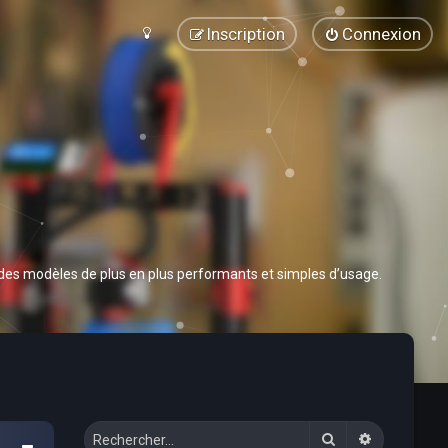
Inscription
Connexion
 des modèles de plus en plus performants et simples d’usage.
Rechercher
Recherche 