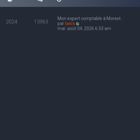
Mon expert comptable à Morest…
2024
15963
C
par
Ianis
o
mar. août 04, 2026 6:33 am
n
s
u
l
t
e
r
l
e
d
e
r
n
i
e
r
m
e
s
s
a
g