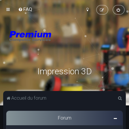
FAQ
Impression 3D
R
Accueil du forum
e
c
Forum
h