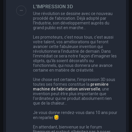
e
L'IMPRESSION 3D
r
Une révolution se dessine avec ce nouveau
c
procédé de fabrication. Déjà adopté par
l’Industrie, son développement auprès du
h
grand public est en marche…
e
Les promoteurs, c'est nous tous, c'est aussi
r
votre talent, vos améliorations qui feront
avancer cette fabuleuse invention qui
révolutionnera l'industrie de demain. Dans
l'immédiat ce sera notre façon d'imaginer les
objets, qu'ils soient décoratifs ou
fonctionnels, qui nous donnera une avance
certaine en matière de créativité.
Une chose est certaine, l'impression 3D sous
toutes ses formes constitue la
première
machine de fabrication universelle
, une
invention peut être plus importante que
l'ordinateur qui ne produit absolument rien
que de la chaleur...
Je vous donne rendez-vous dans 10 ans pour
en reparler
En attendant, bienvenue sur le forum
Premium et surtout, n'hésitez pas à poser