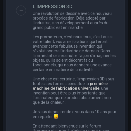
e
L'IMPRESSION 3D
r
Une révolution se dessine avec ce nouveau
c
procédé de fabrication. Déjà adopté par
l’Industrie, son développement auprès du
h
grand public est en marche…
e
Les promoteurs, c'est nous tous, c'est aussi
r
votre talent, vos améliorations qui feront
avancer cette fabuleuse invention qui
révolutionnera l'industrie de demain. Dans
l'immédiat ce sera notre façon d'imaginer les
objets, qu'ils soient décoratifs ou
fonctionnels, qui nous donnera une avance
certaine en matière de créativité.
Une chose est certaine, l'impression 3D sous
toutes ses formes constitue la
première
machine de fabrication universelle
, une
invention peut être plus importante que
l'ordinateur qui ne produit absolument rien
que de la chaleur...
Je vous donne rendez-vous dans 10 ans pour
en reparler
En attendant, bienvenue sur le forum
Premium et surtout, n'hésitez pas à poser