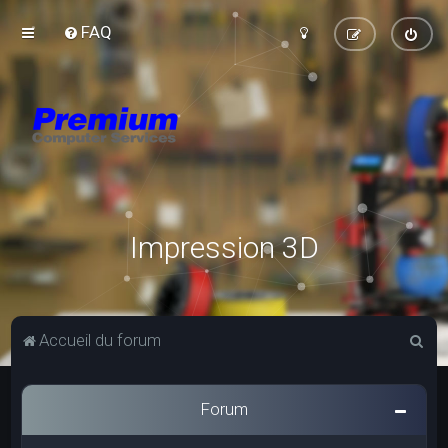
FAQ
Impression 3D
R
Accueil du forum
e
c
Forum
h