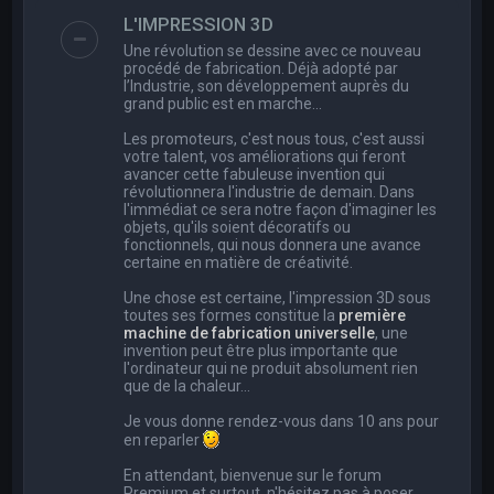
e
L'IMPRESSION 3D
r
Une révolution se dessine avec ce nouveau
c
procédé de fabrication. Déjà adopté par
l’Industrie, son développement auprès du
h
grand public est en marche…
e
Les promoteurs, c'est nous tous, c'est aussi
r
votre talent, vos améliorations qui feront
avancer cette fabuleuse invention qui
révolutionnera l'industrie de demain. Dans
l'immédiat ce sera notre façon d'imaginer les
objets, qu'ils soient décoratifs ou
fonctionnels, qui nous donnera une avance
certaine en matière de créativité.
Une chose est certaine, l'impression 3D sous
toutes ses formes constitue la
première
machine de fabrication universelle
, une
invention peut être plus importante que
l'ordinateur qui ne produit absolument rien
que de la chaleur...
Je vous donne rendez-vous dans 10 ans pour
en reparler
En attendant, bienvenue sur le forum
Premium et surtout, n'hésitez pas à poser