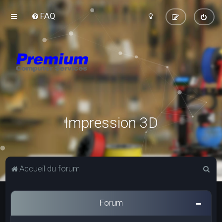
FAQ
Impression 3D
R
Accueil du forum
e
c
Forum
h