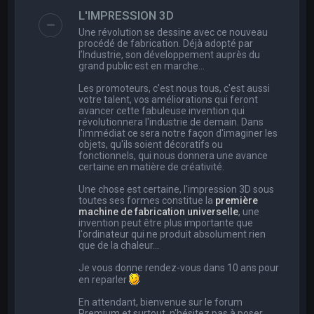
e
L'IMPRESSION 3D
r
Une révolution se dessine avec ce nouveau
c
procédé de fabrication. Déjà adopté par
l’Industrie, son développement auprès du
h
grand public est en marche…
e
Les promoteurs, c'est nous tous, c'est aussi
r
votre talent, vos améliorations qui feront
avancer cette fabuleuse invention qui
révolutionnera l'industrie de demain. Dans
l'immédiat ce sera notre façon d'imaginer les
objets, qu'ils soient décoratifs ou
fonctionnels, qui nous donnera une avance
certaine en matière de créativité.
Une chose est certaine, l'impression 3D sous
toutes ses formes constitue la
première
machine de fabrication universelle
, une
invention peut être plus importante que
l'ordinateur qui ne produit absolument rien
que de la chaleur...
Je vous donne rendez-vous dans 10 ans pour
en reparler
En attendant, bienvenue sur le forum
Premium et surtout, n'hésitez pas à poser