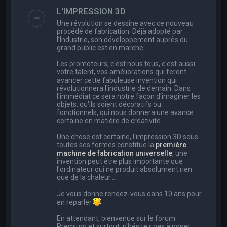
e
L'IMPRESSION 3D
r
Une révolution se dessine avec ce nouveau
c
procédé de fabrication. Déjà adopté par
l’Industrie, son développement auprès du
h
grand public est en marche…
e
Les promoteurs, c'est nous tous, c'est aussi
r
votre talent, vos améliorations qui feront
avancer cette fabuleuse invention qui
révolutionnera l'industrie de demain. Dans
l'immédiat ce sera notre façon d'imaginer les
objets, qu'ils soient décoratifs ou
fonctionnels, qui nous donnera une avance
certaine en matière de créativité.
Une chose est certaine, l'impression 3D sous
toutes ses formes constitue la
première
machine de fabrication universelle
, une
invention peut être plus importante que
l'ordinateur qui ne produit absolument rien
que de la chaleur...
Je vous donne rendez-vous dans 10 ans pour
en reparler
En attendant, bienvenue sur le forum
Premium et surtout, n'hésitez pas à poser