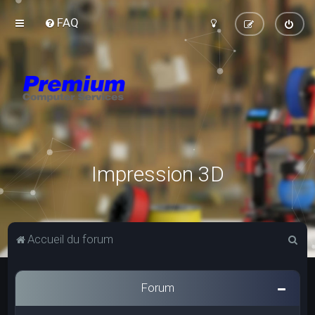
FAQ
Impression 3D
R
Accueil du forum
e
c
Forum
h