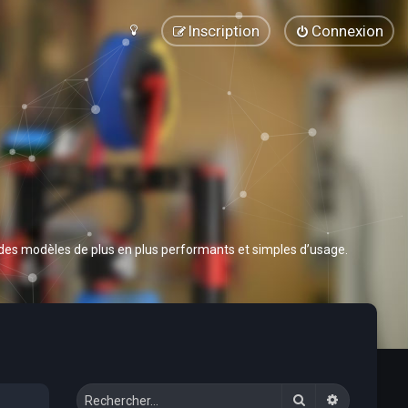
Inscription
Connexion
 des modèles de plus en plus performants et simples d’usage.
Rechercher
Recherche 