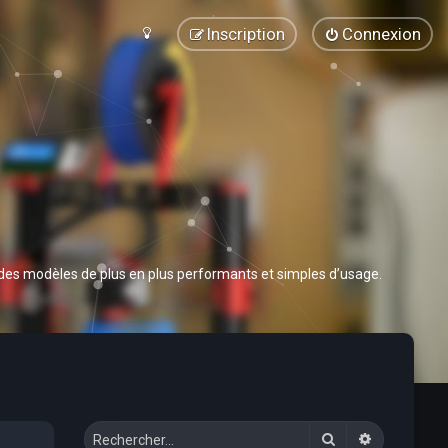
Inscription
Connexion
 des modèles de plus en plus performants et simples d’usage.
Rechercher
Recherche 