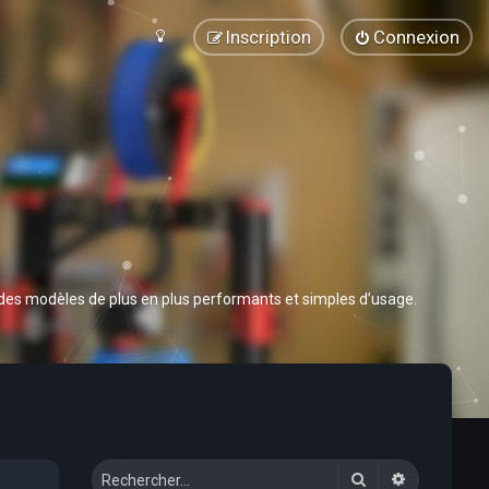
Inscription
Connexion
 des modèles de plus en plus performants et simples d’usage.
Rechercher
Recherche 