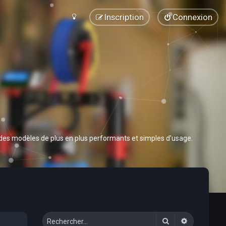
Inscription
Connexion
 des modèles de plus en plus performants et simples d’usage.
Rechercher
Recherche 