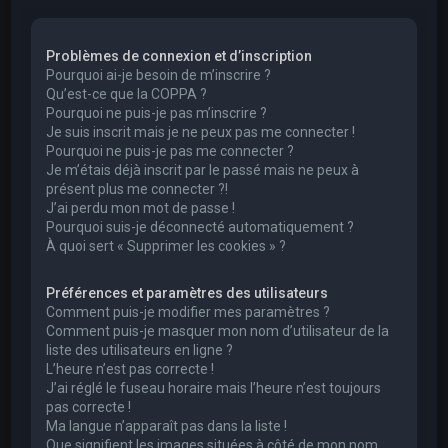
e
r
Problèmes de connexion et d’inscription
c
Pourquoi ai-je besoin de m’inscrire ?
h
Qu’est-ce que la COPPA ?
Pourquoi ne puis-je pas m’inscrire ?
e
Je suis inscrit mais je ne peux pas me connecter !
r
Pourquoi ne puis-je pas me connecter ?
Je m’étais déjà inscrit par le passé mais ne peux à
présent plus me connecter ?!
J’ai perdu mon mot de passe !
Pourquoi suis-je déconnecté automatiquement ?
À quoi sert « Supprimer les cookies » ?
Préférences et paramètres des utilisateurs
Comment puis-je modifier mes paramètres ?
Comment puis-je masquer mon nom d’utilisateur de la
liste des utilisateurs en ligne ?
L’heure n’est pas correcte !
J’ai réglé le fuseau horaire mais l’heure n’est toujours
pas correcte !
Ma langue n’apparaît pas dans la liste !
Que signifient les images situées à côté de mon nom