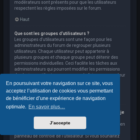
modérateurs sont présents pour que les utilisateurs
respectent les règles imposées sur le forum.
Haut
Que sont les groupes d’utilisateurs ?
Les groupes d’utilisateurs sont une façon pour les
administrateurs du forum de regrouper plusieurs
utilisateurs. Chaque utilisateur peut appartenir à
plusieurs groupes et chaque groupe peut détenir des
permissions individuelles. Ceci facilite les tâches aux
administrateurs qui pourront modifier les permissions
de plusieurs utilisateurs en une seule fois, ou encore leur
accorder des pouvoirs de modération, ou bien leur
En poursuivant votre navigation sur ce site, vous
donner accès à un forum privé.
acceptez l’utilisation de cookies vous permettant
Haut
de bénéficier d’une expérience de navigation
optimale.
En savoir plus…
Où sont les groupes d’utilisateurs et comment puis-je
en rejoindre un ?
J’accepte
Vous pouvez consulter tous les groupes d’utilisateurs en
cliquant sur le lien « Groupes d’utilisateurs » depuis le
panneau de contrôle de l’utilisateur. Si vous souhaitez