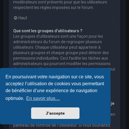
modérateurs sont présents pour que les utilisateurs
respectent les règles imposées sur le forum.
Haut
Que sont les groupes d’utilisateurs ?
Les groupes d’utilisateurs sont une façon pour les
administrateurs du forum de regrouper plusieurs
utilisateurs. Chaque utilisateur peut appartenir à
plusieurs groupes et chaque groupe peut détenir des
permissions individuelles. Ceci facilite les tâches aux
administrateurs qui pourront modifier les permissions
de plusieurs utilisateurs en une seule fois, ou encore leur
accorder des pouvoirs de modération, ou bien leur
En poursuivant votre navigation sur ce site, vous
donner accès à un forum privé.
acceptez l’utilisation de cookies vous permettant
Haut
de bénéficier d’une expérience de navigation
optimale.
En savoir plus…
Où sont les groupes d’utilisateurs et comment puis-je
en rejoindre un ?
J’accepte
Vous pouvez consulter tous les groupes d’utilisateurs en
cliquant sur le lien « Groupes d’utilisateurs » depuis le
panneau de contrôle de l’utilisateur. Si vous souhaitez