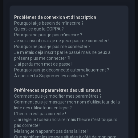
e
r
Problèmes de connexion et d’inscription
c
Pourquoi ai-je besoin de m’inscrire ?
h
Qu’est-ce que la COPPA ?
Pourquoi ne puis-je pas m’inscrire ?
e
Je suis inscrit mais je ne peux pas me connecter !
r
Pourquoi ne puis-je pas me connecter ?
Je m’étais déjà inscrit par le passé mais ne peux à
présent plus me connecter ?!
J’ai perdu mon mot de passe !
Pourquoi suis-je déconnecté automatiquement ?
À quoi sert « Supprimer les cookies » ?
Préférences et paramètres des utilisateurs
Comment puis-je modifier mes paramètres ?
Comment puis-je masquer mon nom d’utilisateur de la
liste des utilisateurs en ligne ?
L’heure n’est pas correcte !
J’ai réglé le fuseau horaire mais l’heure n’est toujours
pas correcte !
Ma langue n’apparaît pas dans la liste !
Que signifient les images situées à côté de mon nom