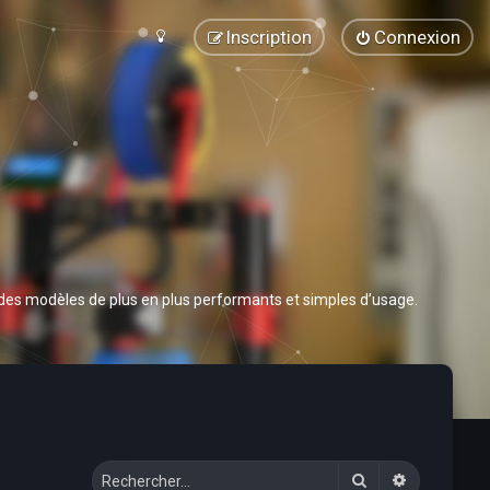
Inscription
Connexion
 des modèles de plus en plus performants et simples d’usage.
Rechercher
Recherche 