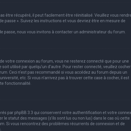
 être récupéré, il peut facilement être réinitialisé. Veuillez vous rendr
de passe ». Suivez les instructions et vous devriez être en mesure de
 de passe, nous vous invitons à contacter un administrateur du forum.
s de votre connexion au forum, vous ne resterez connecté que pour une
soit utilisé par quelqu’un d’autre. Pour rester connecté, veuillez cocher
forum. Ceci n’est pas recommandé si vous accédez au forum depuis un
iversité, etc. Si vous n’arrivez pas à trouver cette case à cocher, il est
e fonctionnalité.
rés par phpBB 3.3 qui conservent votre authentification et votre conne
le statut des messages (s’ils sont lus ou non lus) dans le cas où cette
rum. Si vous rencontrez des problèmes récurrents de connexion et de
.