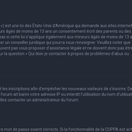
 ») est une loi des États-Unis d’Amérique qui demande aux sites interne
eurs âgés de moins de 13 ans un consentement écrit des parents ou des
pas si cette loi s’applique également aux mineurs âgés de moins de 13 
er un conseiller juridique qui pourra vous renseigner. Veuillez noter que
uvent pas vous proposer d’assistance légale et ne doivent donc pas êtr
sur la question « Qui dois-je contacter à propos de problèmes d’abus ou
 les inscriptions afin d’empêcher les nouveaux visiteurs de s’inscrire. D
rum ait banni votre adresse IP ou interdit l’utilisation du nom d’utilisa
uillez contacter un administrateur du forum.
tre mot de passe soient corrects. Si la fonctionnalité de la COPPA est ac