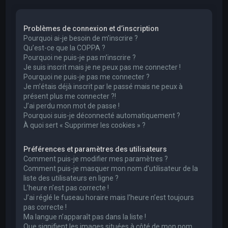
e
r
Problèmes de connexion et d’inscription
c
Pourquoi ai-je besoin de m’inscrire ?
h
Qu’est-ce que la COPPA ?
Pourquoi ne puis-je pas m’inscrire ?
e
Je suis inscrit mais je ne peux pas me connecter !
r
Pourquoi ne puis-je pas me connecter ?
Je m’étais déjà inscrit par le passé mais ne peux à
présent plus me connecter ?!
J’ai perdu mon mot de passe !
Pourquoi suis-je déconnecté automatiquement ?
À quoi sert « Supprimer les cookies » ?
Préférences et paramètres des utilisateurs
Comment puis-je modifier mes paramètres ?
Comment puis-je masquer mon nom d’utilisateur de la
liste des utilisateurs en ligne ?
L’heure n’est pas correcte !
J’ai réglé le fuseau horaire mais l’heure n’est toujours
pas correcte !
Ma langue n’apparaît pas dans la liste !
Que signifient les images situées à côté de mon nom