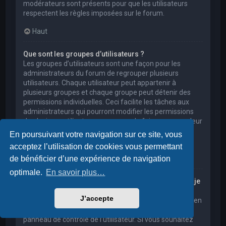
modérateurs sont présents pour que les utilisateurs
respectent les règles imposées sur le forum.
Haut
Que sont les groupes d’utilisateurs ?
Les groupes d’utilisateurs sont une façon pour les
administrateurs du forum de regrouper plusieurs
utilisateurs. Chaque utilisateur peut appartenir à
plusieurs groupes et chaque groupe peut détenir des
permissions individuelles. Ceci facilite les tâches aux
administrateurs qui pourront modifier les permissions
de plusieurs utilisateurs en une seule fois, ou encore leur
accorder des pouvoirs de modération, ou bien leur
En poursuivant votre navigation sur ce site, vous
donner accès à un forum privé.
acceptez l’utilisation de cookies vous permettant
Haut
de bénéficier d’une expérience de navigation
optimale.
En savoir plus…
Où sont les groupes d’utilisateurs et comment puis-je
en rejoindre un ?
J’accepte
Vous pouvez consulter tous les groupes d’utilisateurs en
cliquant sur le lien « Groupes d’utilisateurs » depuis le
panneau de contrôle de l’utilisateur. Si vous souhaitez