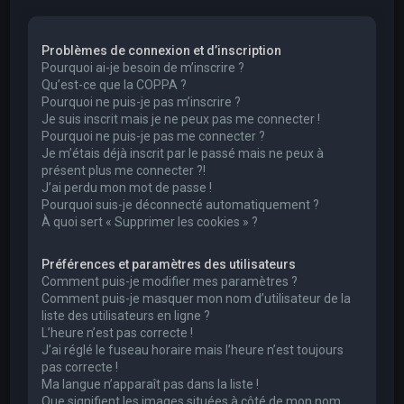
e
r
Problèmes de connexion et d’inscription
c
Pourquoi ai-je besoin de m’inscrire ?
h
Qu’est-ce que la COPPA ?
Pourquoi ne puis-je pas m’inscrire ?
e
Je suis inscrit mais je ne peux pas me connecter !
r
Pourquoi ne puis-je pas me connecter ?
Je m’étais déjà inscrit par le passé mais ne peux à
présent plus me connecter ?!
J’ai perdu mon mot de passe !
Pourquoi suis-je déconnecté automatiquement ?
À quoi sert « Supprimer les cookies » ?
Préférences et paramètres des utilisateurs
Comment puis-je modifier mes paramètres ?
Comment puis-je masquer mon nom d’utilisateur de la
liste des utilisateurs en ligne ?
L’heure n’est pas correcte !
J’ai réglé le fuseau horaire mais l’heure n’est toujours
pas correcte !
Ma langue n’apparaît pas dans la liste !
Que signifient les images situées à côté de mon nom