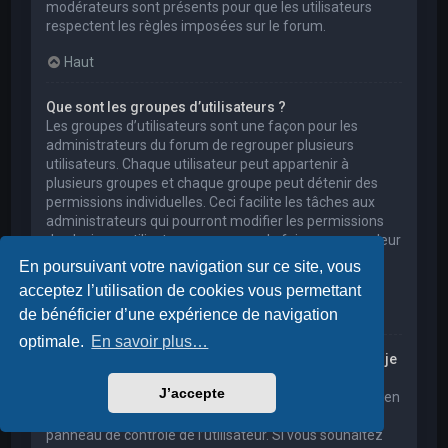
modérateurs sont présents pour que les utilisateurs
respectent les règles imposées sur le forum.
Haut
Que sont les groupes d’utilisateurs ?
Les groupes d’utilisateurs sont une façon pour les
administrateurs du forum de regrouper plusieurs
utilisateurs. Chaque utilisateur peut appartenir à
plusieurs groupes et chaque groupe peut détenir des
permissions individuelles. Ceci facilite les tâches aux
administrateurs qui pourront modifier les permissions
de plusieurs utilisateurs en une seule fois, ou encore leur
accorder des pouvoirs de modération, ou bien leur
En poursuivant votre navigation sur ce site, vous
donner accès à un forum privé.
acceptez l’utilisation de cookies vous permettant
Haut
de bénéficier d’une expérience de navigation
optimale.
En savoir plus…
Où sont les groupes d’utilisateurs et comment puis-je
en rejoindre un ?
J’accepte
Vous pouvez consulter tous les groupes d’utilisateurs en
cliquant sur le lien « Groupes d’utilisateurs » depuis le
panneau de contrôle de l’utilisateur. Si vous souhaitez