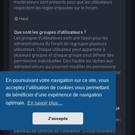
modérateurs sont présents pour que les utilisateurs
respectent les règles imposées sur le forum.
Haut
Que sont les groupes d’utilisateurs ?
Les groupes d’utilisateurs sont une façon pour les
administrateurs du forum de regrouper plusieurs
utilisateurs. Chaque utilisateur peut appartenir à
plusieurs groupes et chaque groupe peut détenir des
permissions individuelles. Ceci facilite les tâches aux
administrateurs qui pourront modifier les permissions
de plusieurs utilisateurs en une seule fois, ou encore leur
accorder des pouvoirs de modération, ou bien leur
En poursuivant votre navigation sur ce site, vous
donner accès à un forum privé.
acceptez l’utilisation de cookies vous permettant
Haut
de bénéficier d’une expérience de navigation
optimale.
En savoir plus…
Où sont les groupes d’utilisateurs et comment puis-je
en rejoindre un ?
J’accepte
Vous pouvez consulter tous les groupes d’utilisateurs en
cliquant sur le lien « Groupes d’utilisateurs » depuis le
panneau de contrôle de l’utilisateur. Si vous souhaitez