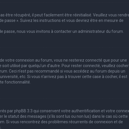
 être récupéré, il peut facilement être réinitialisé. Veuillez vous rendr
de passe ». Suivez les instructions et vous devriez être en mesure de
 de passe, nous vous invitons à contacter un administrateur du forum.
s de votre connexion au forum, vous ne resterez connecté que pour une
soit utilisé par quelqu’un d’autre. Pour rester connecté, veuillez cocher
forum. Ceci n’est pas recommandé si vous accédez au forum depuis un
iversité, etc. Si vous n’arrivez pas à trouver cette case à cocher, il est
e fonctionnalité.
rés par phpBB 3.3 qui conservent votre authentification et votre conne
le statut des messages (s’ils sont lus ou non lus) dans le cas où cette
rum. Si vous rencontrez des problèmes récurrents de connexion et de
.