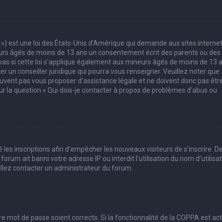
 ») est une loi des États-Unis d’Amérique qui demande aux sites interne
eurs âgés de moins de 13 ans un consentement écrit des parents ou des
pas si cette loi s’applique également aux mineurs âgés de moins de 13 
er un conseiller juridique qui pourra vous renseigner. Veuillez noter que
uvent pas vous proposer d’assistance légale et ne doivent donc pas êtr
sur la question « Qui dois-je contacter à propos de problèmes d’abus ou
 les inscriptions afin d’empêcher les nouveaux visiteurs de s’inscrire. D
rum ait banni votre adresse IP ou interdit l’utilisation du nom d’utilisa
uillez contacter un administrateur du forum.
tre mot de passe soient corrects. Si la fonctionnalité de la COPPA est ac