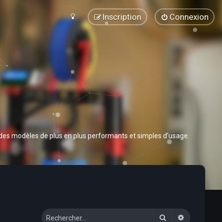
Inscription
Connexion
 des modèles de plus en plus performants et simples d’usage.
Rechercher
Recherche 