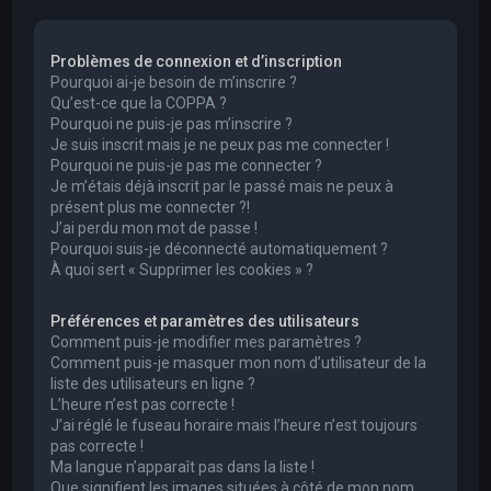
e
r
Problèmes de connexion et d’inscription
c
Pourquoi ai-je besoin de m’inscrire ?
h
Qu’est-ce que la COPPA ?
Pourquoi ne puis-je pas m’inscrire ?
e
Je suis inscrit mais je ne peux pas me connecter !
r
Pourquoi ne puis-je pas me connecter ?
Je m’étais déjà inscrit par le passé mais ne peux à
présent plus me connecter ?!
J’ai perdu mon mot de passe !
Pourquoi suis-je déconnecté automatiquement ?
À quoi sert « Supprimer les cookies » ?
Préférences et paramètres des utilisateurs
Comment puis-je modifier mes paramètres ?
Comment puis-je masquer mon nom d’utilisateur de la
liste des utilisateurs en ligne ?
L’heure n’est pas correcte !
J’ai réglé le fuseau horaire mais l’heure n’est toujours
pas correcte !
Ma langue n’apparaît pas dans la liste !
Que signifient les images situées à côté de mon nom