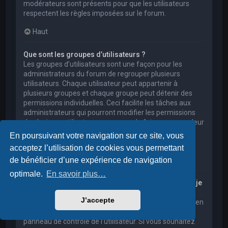
modérateurs sont présents pour que les utilisateurs
respectent les règles imposées sur le forum.
Haut
Que sont les groupes d’utilisateurs ?
Les groupes d’utilisateurs sont une façon pour les
administrateurs du forum de regrouper plusieurs
utilisateurs. Chaque utilisateur peut appartenir à
plusieurs groupes et chaque groupe peut détenir des
permissions individuelles. Ceci facilite les tâches aux
administrateurs qui pourront modifier les permissions
de plusieurs utilisateurs en une seule fois, ou encore leur
accorder des pouvoirs de modération, ou bien leur
En poursuivant votre navigation sur ce site, vous
donner accès à un forum privé.
acceptez l’utilisation de cookies vous permettant
Haut
de bénéficier d’une expérience de navigation
optimale.
En savoir plus…
Où sont les groupes d’utilisateurs et comment puis-je
en rejoindre un ?
J’accepte
Vous pouvez consulter tous les groupes d’utilisateurs en
cliquant sur le lien « Groupes d’utilisateurs » depuis le
panneau de contrôle de l’utilisateur. Si vous souhaitez