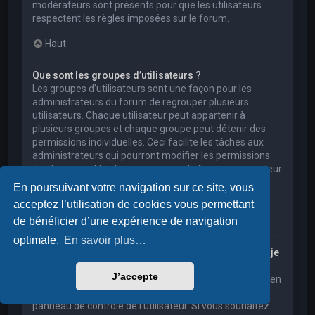
modérateurs sont présents pour que les utilisateurs
respectent les règles imposées sur le forum.
Haut
Que sont les groupes d’utilisateurs ?
Les groupes d’utilisateurs sont une façon pour les
administrateurs du forum de regrouper plusieurs
utilisateurs. Chaque utilisateur peut appartenir à
plusieurs groupes et chaque groupe peut détenir des
permissions individuelles. Ceci facilite les tâches aux
administrateurs qui pourront modifier les permissions
de plusieurs utilisateurs en une seule fois, ou encore leur
accorder des pouvoirs de modération, ou bien leur
En poursuivant votre navigation sur ce site, vous
donner accès à un forum privé.
acceptez l’utilisation de cookies vous permettant
Haut
de bénéficier d’une expérience de navigation
optimale.
En savoir plus…
Où sont les groupes d’utilisateurs et comment puis-je
en rejoindre un ?
J’accepte
Vous pouvez consulter tous les groupes d’utilisateurs en
cliquant sur le lien « Groupes d’utilisateurs » depuis le
panneau de contrôle de l’utilisateur. Si vous souhaitez