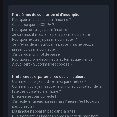
e
r
Problèmes de connexion et d’inscription
c
Pourquoi ai-je besoin de m’inscrire ?
h
Qu’est-ce que la COPPA ?
Pourquoi ne puis-je pas m’inscrire ?
e
Je suis inscrit mais je ne peux pas me connecter !
r
Pourquoi ne puis-je pas me connecter ?
Je m’étais déjà inscrit par le passé mais ne peux à
présent plus me connecter ?!
J’ai perdu mon mot de passe !
Pourquoi suis-je déconnecté automatiquement ?
À quoi sert « Supprimer les cookies » ?
Préférences et paramètres des utilisateurs
Comment puis-je modifier mes paramètres ?
Comment puis-je masquer mon nom d’utilisateur de la
liste des utilisateurs en ligne ?
L’heure n’est pas correcte !
J’ai réglé le fuseau horaire mais l’heure n’est toujours
pas correcte !
Ma langue n’apparaît pas dans la liste !
Que signifient les images situées à côté de mon nom